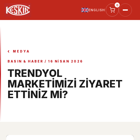
0
ENGLISH
TALEBI
SEÇILI ÜRÜNLER
MEDYA
AD SOYAD *
BASIN & HABER / 16 NISAN 2026
TRENDYOL
FIRMA
MARKETİMİZİ ZİYARET
ETTİNİZ Mİ?
TELEFON *
E-POSTA
NOTUNUZ