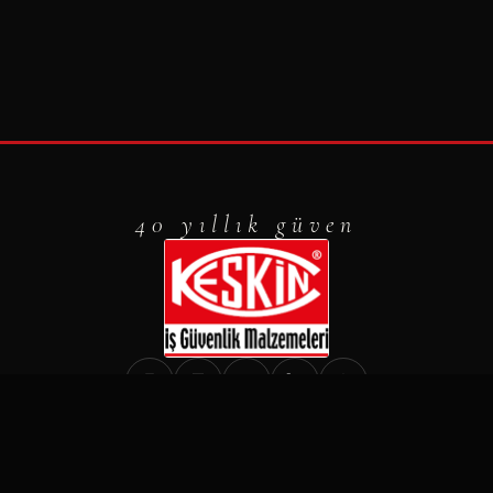
40 yıllık güven
·
·
+90 (224) 441 86 38
satis@keskinis.com
·
·
www.keskinis.com
Konum İçin Tıklayın
KVKK
© 2026 Keskin İş Güvenlik Malzemeleri. Tüm hakları saklıdır.