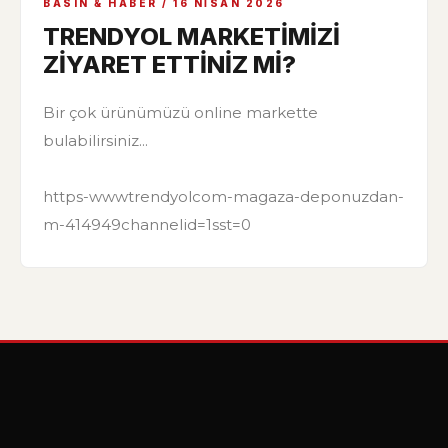
BASIN & HABER / 16 NISAN 2026
TRENDYOL MARKETİMİZİ
ZİYARET ETTİNİZ Mİ?
Bir çok ürünümüzü online markette
bulabilirsiniz...
https-wwwtrendyolcom-magaza-deponuzdan-
m-414949channelid=1sst=0