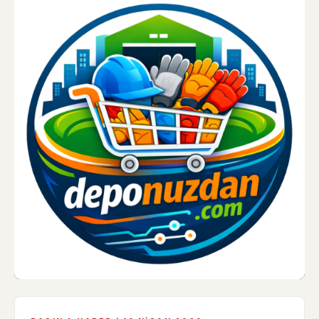
KVKK Aydınlatma Metni
'ni okuduğumu ve kişisel
verilerimin işlenmesi hakkında bilgilendirildiğimi kabul
ediyorum.