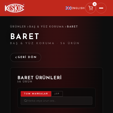
0
ENGLISH
TALEBI
ÜRÜNLER
BAŞ & YÜZ KORUMA
BARET
SEÇILI ÜRÜNLER
BARET
BAŞ & YÜZ KORUMA · 56 ÜRÜN
AD SOYAD *
GERI DÖN
FIRMA
TELEFON *
BARET ÜRÜNLERI
56 ÜRÜN
E-POSTA
TUM MARKALAR
JSP
NOTUNUZ