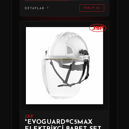
TEKLIF AL
DETAYLAR
JSP
*EVOGUARD®C5MAX