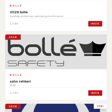
BOLLE
2026 bolle
Katalog açıklaması yakında güncellenecek.
3,0 MB
İNDIR
2026
BOLLE
satıs rehberi
2026
2,2 MB
İNDIR
2026
YENI