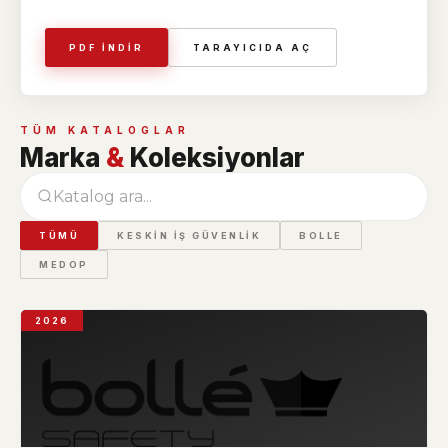
PDF İNDIR
TARAYICIDA AÇ
TÜM KATALOGLAR
Marka
&
Koleksiyonlar
TÜMÜ
KESKIN IŞ GÜVENLIK
BOLLE
MEDOP
2026