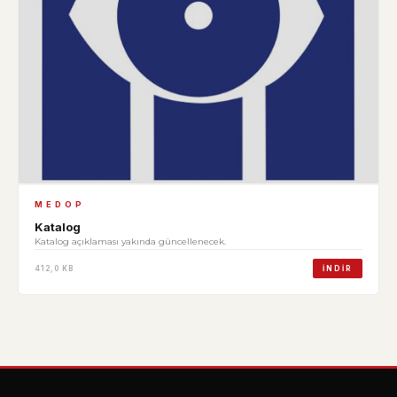
MEDOP
Katalog
Katalog açıklaması yakında güncellenecek.
412,0 KB
İNDIR