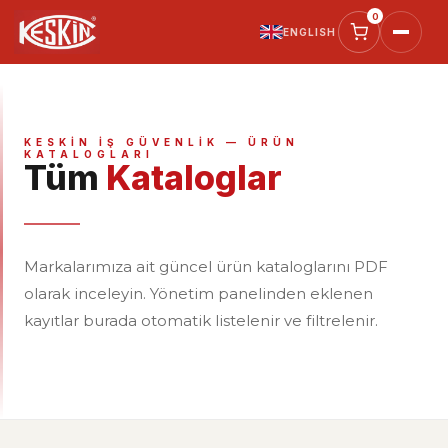
0
ENGLISH
TALEBI
SEÇILI ÜRÜNLER
KESKIN İŞ GÜVENLIK — ÜRÜN
KATALOGLARI
Tüm
Kataloglar
AD SOYAD *
FIRMA
Markalarımıza ait güncel ürün kataloglarını PDF
TELEFON *
olarak inceleyin. Yönetim panelinden eklenen
kayıtlar burada otomatik listelenir ve filtrelenir.
E-POSTA
NOTUNUZ